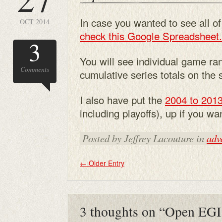
In case you wanted to see all of
OCT 2014
check this Google Spreadsheet.
3
You will see individual game ran
Comments
cumulative series totals on the 
I also have put the
2004 to 201
including playoffs), up if you wa
Posted by Jeffrey Lacouture in
adv
←
Older Entry
3 thoughts on “
Open EGI