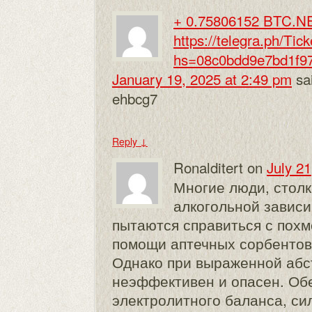
+ 0.75806152 BTC.N
https://telegra.ph/Tic
hs=08c0bdd9e7bd1f9
January 19, 2025 at 2:49 pm
sa
ehbcg7
Reply
↓
Ronalditert
on
July 2
Многие люди, стол
алкогольной зависи
пытаются справиться с пох
помощи аптечных сорбентов
Однако при выраженной абс
неэффективен и опасен. Об
электролитного баланса, си