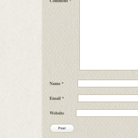
Comment
*
Name
*
Email
*
Website